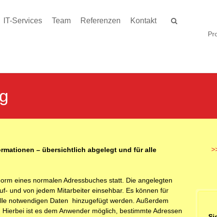
IT-Services
Team
Referenzen
Kontakt
Pro
g
mationen – übersichtlich abgelegt und für alle
>
 Form eines normalen Adressbuches statt. Die angelegten
uf- und von jedem Mitarbeiter einsehbar. Es können für
, alle notwendigen Daten hinzugefügt werden. Außerdem
Hierbei ist es dem Anwender möglich, bestimmte Adressen
Si