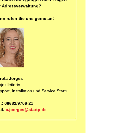
r Adressverwaltung?
nn rufen Sie uns gerne an:
rola Jörges
jektleiterin
pport, Installation und Service Start+
l.: 06682/9706-21
il:
c.joerges@startp.de