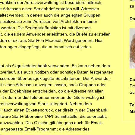
nktion der Adressverwaltung ist besonders hilfreich,
zu
Adressen einen Serienbrief erstellen will. Adressen
altet werden, in denen auch die angelegten Gruppen
Da
spielsweise zehn Adressen von Architekten in einer
erden. Die Serienbrieffunktion ist mit diversen
, die es dem Anwender erleichtern, die Briefe zu erstellen
en direkt aus Start+ in Microsoft Word generiert. Hier
erungen eingepflegt, die automatisch auf jedes
 gut als Akquisedatenbank verwenden. Es kann neben dem
tverlauf, als auch Notizen oder sonstige Daten festgehalten
usserdem über ausgeklügelte Suchkriterien. Der Anwender
Ca
zifischen Adressen anzeigen lassen, nach Gruppen oder
Pro
ge der Ergebnisse entscheiden, ob die Adresse mit allen
Su
ft oder nur die Telefonnummer an der Stelle wichtig ist.
Adressverwaltung von Start+ integriert. Neben dem
Te
t+ auch einen Etikettendruck, der direkt in der Datenbank
Ma
tware Start+ über eine TAPI-Schnittstelle, die es erlaubt,
nzuwählen. Das Gleiche gilt übrigens auch für Email-
as angepasste Email-Programm; die Adresse des